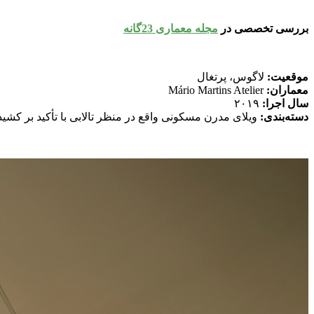
بررسی تخصصی در 
مجله معماری 23گانه
موقعیت:
 لاگوس، پرتغال
معماران:
 Mário Martins Atelier
سال اجرا:
 ۲۰۱۹ 
دسته‌بندی:
 ویلای مدرن مسکونی واقع در منظر تالابی با تأکید بر کش